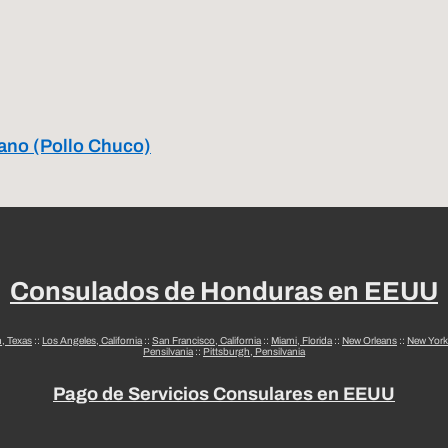
tano (Pollo Chuco)
Consulados de Honduras en EEUU
n, Texas
::
Los Angeles, California
::
San Francisco, California
::
Miami, Florida
::
New Orleans
::
New York
Pensilvania
::
Pittsburgh, Pensilvania
Pago de Servicios Consulares en EEUU