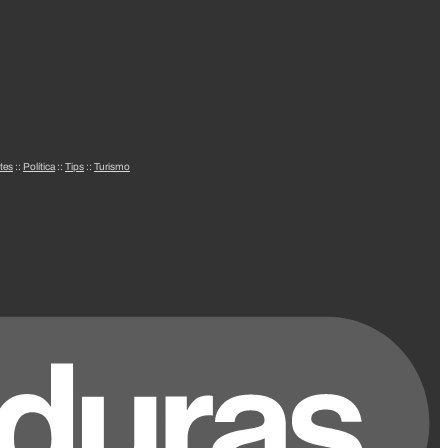
tes
::
Política
::
Tips
::
Turismo