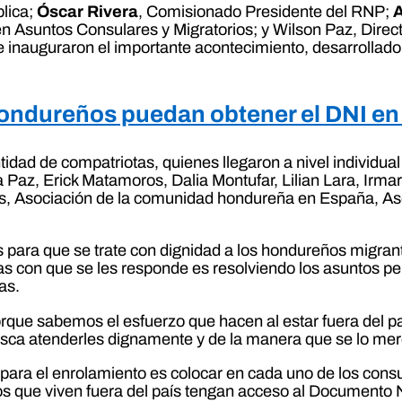
blica;
Óscar Rivera
, Comisionado Presidente del RNP;
A
en Asuntos Consulares y Migratorios; y Wilson Paz, Dire
e inauguraron el importante acontecimiento, desarrollad
 hondureños puedan obtener el DNI e
dad de compatriotas, quienes llegaron a nivel individual
a Paz, Erick Matamoros, Dalia Montufar, Lilian Lara, Ir
, Asociación de la comunidad hondureña en España, As
s para que se trate con dignidad a los hondureños migran
as con que se les responde es resolviendo los asuntos p
as.
porque sabemos el esfuerzo que hacen al estar fuera del p
usca atenderles dignamente y de la manera que se lo mere
para el enrolamiento es colocar en cada uno de los cons
ños que viven fuera del país tengan acceso al Documento 