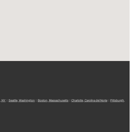
, NY
::
Seattle, Washington
::
Boston, Massachusetts
::
Charlotte, Carolina del Norte
::
Pittsburgh,