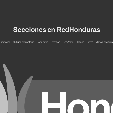
Secciones en RedHonduras
Biografías
::
Cultura
::
Directorio
::
Economía
::
Eventos
::
Geografía
::
Historia
::
Leyes
::
Mapas
::
Migran