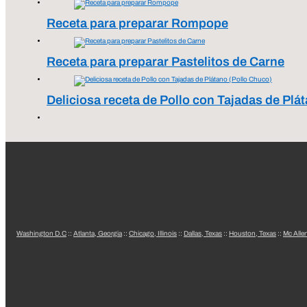
Receta para preparar Rompope
Receta para preparar Pastelitos de Carne
Deliciosa receta de Pollo con Tajadas de Plá
Washington D.C
::
Atlanta, Georgia
::
Chicago, Illinois
::
Dallas, Texas
::
Houston, Texas
::
Mc Alle