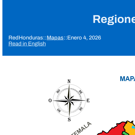
Regione
RedHonduras
::
Mapas
::
Enero 4, 2026
Read in English