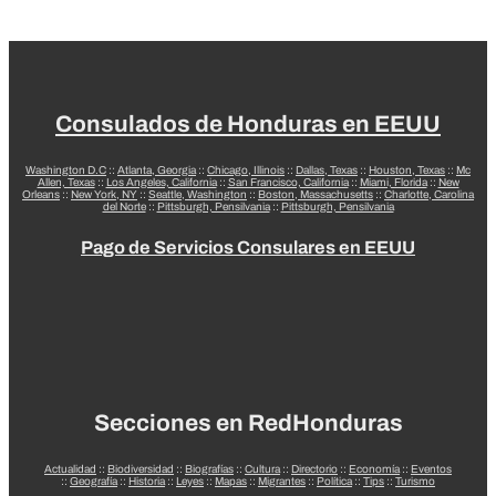
Consulados de Honduras en EEUU
Washington D.C
::
Atlanta, Georgia
::
Chicago, Illinois
::
Dallas, Texas
::
Houston, Texas
::
Mc
Allen, Texas
::
Los Angeles, California
::
San Francisco, California
::
Miami, Florida
::
New
Orleans
::
New York, NY
::
Seattle, Washington
::
Boston, Massachusetts
::
Charlotte, Carolina
del Norte
::
Pittsburgh, Pensilvania
::
Pittsburgh, Pensilvania
Pago de Servicios Consulares en EEUU
Secciones en RedHonduras
Actualidad
::
Biodiversidad
::
Biografías
::
Cultura
::
Directorio
::
Economía
::
Eventos
::
Geografía
::
Historia
::
Leyes
::
Mapas
::
Migrantes
::
Política
::
Tips
::
Turismo