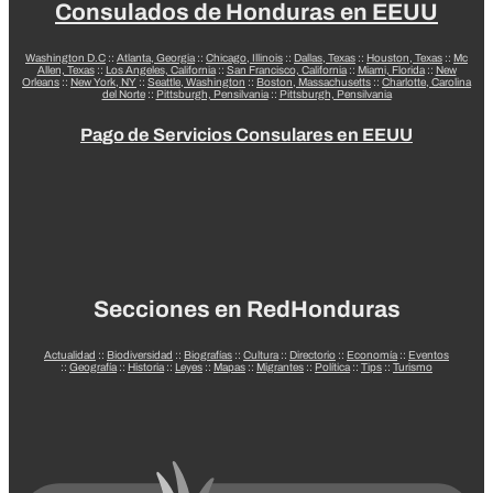
Consulados de Honduras en EEUU
Washington D.C
::
Atlanta, Georgia
::
Chicago, Illinois
::
Dallas, Texas
::
Houston, Texas
::
Mc
Allen, Texas
::
Los Angeles, California
::
San Francisco, California
::
Miami, Florida
::
New
Orleans
::
New York, NY
::
Seattle, Washington
::
Boston, Massachusetts
::
Charlotte, Carolina
del Norte
::
Pittsburgh, Pensilvania
::
Pittsburgh, Pensilvania
Pago de Servicios Consulares en EEUU
Secciones en RedHonduras
Actualidad
::
Biodiversidad
::
Biografías
::
Cultura
::
Directorio
::
Economía
::
Eventos
::
Geografía
::
Historia
::
Leyes
::
Mapas
::
Migrantes
::
Política
::
Tips
::
Turismo