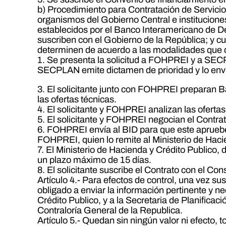
b) Procedimiento para Contratación de Servicio
organismos del Gobierno Central e institucione
establecidos por el Banco Interamericano de De
suscriben con el Gobierno de la República; y cu
determinen de acuerdo a las modalidades que d
1. Se presenta la solicitud a FOHPREI y a SE
SECPLAN emite dictamen de prioridad y lo en
3. El solicitante junto con FOHPREI preparan B
las ofertas técnicas.
4. El solicitante y FOHPREI analizan las ofertas
5. El solicitante y FOHPREI negocian el Contrat
6. FOHPREI envía al BID para que este apruebe
FOHPREI, quien lo remite al Ministerio de Hac
7. El Ministerio de Hacienda y Crédito Publico, 
un plazo máximo de 15 días.
8. El solicitante suscribe el Contrato con el Con
Artículo 4.- Para efectos de control, una vez s
obligado a enviar la información pertinente y ne
Crédito Publico, y a la Secretaria de Planifica
Contraloría General de la Republica.
Artículo 5.- Quedan sin ningún valor ni efecto, 