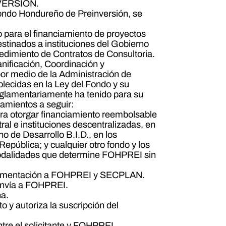
VERSION.
 Fondo Hondureño de Preinversión, se
o para el financiamiento de proyectos
stinados a instituciones del Gobierno
cedimiento de Contratos de Consultoria.
anificación, Coordinación y
por medio de la Administración de
ecidas en la Ley del Fondo y su
reglamentariamente ha tenido para su
eamientos a seguir:
ara otorgar financiamiento reembolsable
l e instituciones descentralizadas, en
o de Desarrollo B.I.D., en los
epública; y cualquier otro fondo y los
odalidades que determine FOHPREI sin
documentación a FOHPREI y SECPLAN.
envía a FOHPREI.
na.
o y autoriza la suscripción del
tre el solicitante y FOHPREI.