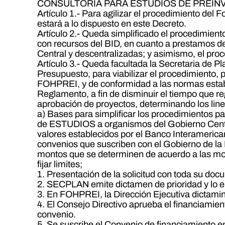
CONSULTORIA PARA ESTUDIOS DE PREIN
Artículo 1.- Para agilizar el procedimiento del
estará a lo dispuesto en este Decreto.
Artículo 2.- Queda simplificado el procedimient
con recursos del BID, en cuanto a prestamos de
Central y descentralizadas; y asimismo, el pro
Artículo 3.- Queda facultada la Secretaria de Pl
Presupuesto, para viabilizar el procedimiento, 
FOHPREI, y de conformidad a las normas establ
Reglamento, a fin de disminuir el tiempo que 
aprobación de proyectos, determinando los lin
a) Bases para simplificar los procedimientos p
de ESTUDIOS a organismos del Gobierno Centra
valores establecidos por el Banco Interamerican
convenios que suscriben con el Gobierno de la R
montos que se determinen de acuerdo a las m
fijar limites;
1. Presentación de la solicitud con toda su 
2. SECPLAN emite dictamen de prioridad y lo 
3. En FOHPREI, la Dirección Ejecutiva dictami
4. El Consejo Directivo aprueba el financiamient
convenio.
5. Se suscribe el Convenio de financiamiento en