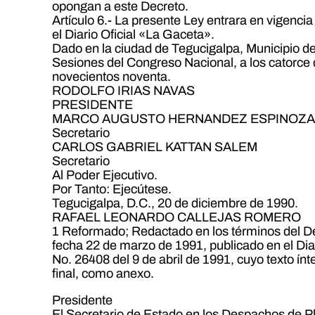
opongan a este Decreto.
Artículo 6.- La presente Ley entrara en vigencia 
el Diario Oficial «La Gaceta».
Dado en la ciudad de Tegucigalpa, Municipio del
Sesiones del Congreso Nacional, a los catorce 
novecientos noventa.
RODOLFO IRIAS NAVAS
PRESIDENTE
MARCO AUGUSTO HERNANDEZ ESPINOZ
Secretario
CARLOS GABRIEL KATTAN SALEM
Secretario
Al Poder Ejecutivo.
Por Tanto: Ejecútese.
Tegucigalpa, D.C., 20 de diciembre de 1990.
RAFAEL LEONARDO CALLEJAS ROMERO
1 Reformado; Redactado en los términos del D
fecha 22 de marzo de 1991, publicado en el Dia
No. 26408 del 9 de abril de 1991, cuyo texto ínt
final, como anexo.
Presidente
El Secretario de Estado en los Despachos de Pl