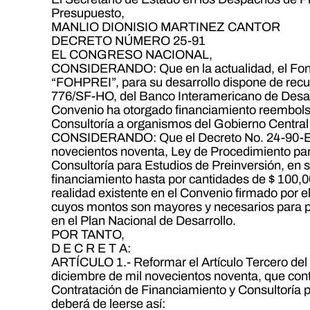
Presupuesto,
MANLIO DIONISIO MARTINEZ CANTOR
DECRETO NÚMERO 25-91
EL CONGRESO NACIONAL,
CONSIDERANDO: Que en la actualidad, el Fon
“FOHPREI”, para su desarrollo dispone de rec
776/SF-HO, del Banco Interamericano de Desarro
Convenio ha otorgado financiamiento reembolsa
Consultoría a organismos del Gobierno Central 
CONSIDERANDO: Que el Decreto No. 24-90-E, 
novecientos noventa, Ley de Procedimiento pa
Consultoría para Estudios de Preinversión, en s
financiamiento hasta por cantidades de $ 100,00
realidad existente en el Convenio firmado por e
cuyos montos son mayores y necesarios para 
en el Plan Nacional de Desarrollo.
POR TANTO,
D E C R E T A:
ARTÍCULO 1.- Reformar el Artículo Tercero del
diciembre de mil novecientos noventa, que con
Contratación de Financiamiento y Consultoría p
deberá de leerse así: