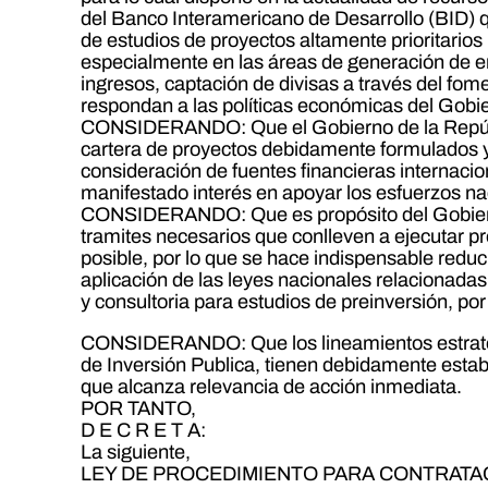
del Banco Interamericano de Desarrollo (BID) q
de estudios de proyectos altamente prioritarios 
especialmente en las áreas de generación de e
ingresos, captación de divisas a través del fom
respondan a las políticas económicas del Gobie
CONSIDERANDO: Que el Gobierno de la Repúbli
cartera de proyectos debidamente formulados y 
consideración de fuentes financieras internaci
manifestado interés en apoyar los esfuerzos na
CONSIDERANDO: Que es propósito del Gobierno 
tramites necesarios que conlleven a ejecutar p
posible, por lo que se hace indispensable reduc
aplicación de las leyes nacionales relacionadas
y consultoria para estudios de preinversión, por
CONSIDERANDO: Que los lineamientos estratég
de Inversión Publica, tienen debidamente establ
que alcanza relevancia de acción inmediata.
POR TANTO,
D E C R E T A:
La siguiente,
LEY DE PROCEDIMIENTO PARA CONTRATAC