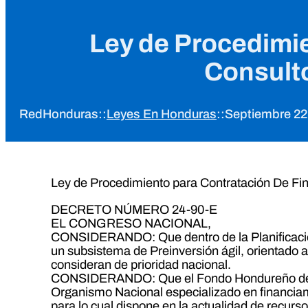
Ley de Procedimie
Consulto
RedHonduras
::
Leyes En Honduras
::
Septiembre 22
Ley de Procedimiento para Contratación De Fin
DECRETO NÚMERO 24-90-E
EL CONGRESO NACIONAL,
CONSIDERANDO: Que dentro de la Planificación
un subsistema de Preinversión ágil, orientado a
consideran de prioridad nacional.
CONSIDERANDO: Que el Fondo Hondureño de 
Organismo Nacional especializado en financiam
para lo cual dispone en la actualidad de recu