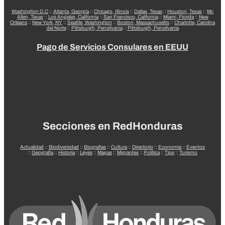
Washington D.C
::
Atlanta, Georgia
::
Chicago, Illinois
::
Dallas, Texas
::
Houston, Texas
::
Mc
Allen, Texas
::
Los Angeles, California
::
San Francisco, California
::
Miami, Florida
::
New
Orleans
::
New York, NY
::
Seattle, Washington
::
Boston, Massachusetts
::
Charlotte, Carolina
del Norte
::
Pittsburgh, Pensilvania
::
Pittsburgh, Pensilvania
Pago de Servicios Consulares en EEUU
Secciones en RedHonduras
Actualidad
::
Biodiversidad
::
Biografías
::
Cultura
::
Directorio
::
Economía
::
Eventos
::
Geografía
::
Historia
::
Leyes
::
Mapas
::
Migrantes
::
Política
::
Tips
::
Turismo