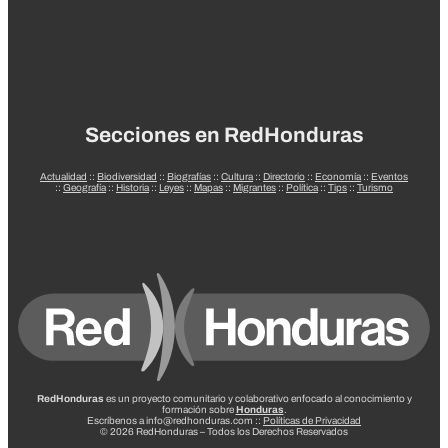
Secciones en RedHonduras
Actualidad
::
Biodiversidad
::
Biografías
::
Cultura
::
Directorio
::
Economía
::
Eventos
::
Geografía
::
Historia
::
Leyes
::
Mapas
::
Migrantes
::
Política
::
Tips
::
Turismo
RedHonduras
es un proyecto comunitario y colaborativo enfocado al conocimiento y
formación sobre
Honduras
.
Escríbenos a info@redhonduras.com ::
Políticas de Privacidad
© 2026 RedHonduras – Todos los Derechos Reservados