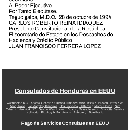
Al Poder Ejecutivo.
Por Tanto Ejecútese.
Tegucigalpa, M.D.C., 28 de octubre de 1994
CARLOS ROBERTO REINA IDIAQUEZ
Presidente Constitucional de la República
El secretario de Estado en los Despachos de
Hacienda y Crédito Público.
JUAN FRANCISCO FERRERA LOPEZ
Consulados de Honduras en EEUU
Washington D.C
::
Atlanta, Georgia
::
Chicago, Illinois
::
Dallas, Texas
::
Houston, Texas
::
Mc
Allen, Texas
::
Los Angeles, California
::
San Francisco, California
::
Miami, Florida
::
New
Orleans
::
New York, NY
::
Seattle, Washington
::
Boston, Massachusetts
::
Charlotte, Carolina
del Norte
::
Pittsburgh, Pensilvania
::
Pittsburgh, Pensilvania
Pago de Servicios Consulares en EEUU