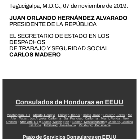
Tegucigalpa, M.D.C., 07 de noviembre de 2019.
JUAN ORLANDO HERNÁNDEZ ALVARADO
PRESIDENTE DE LA REPÚBLICA
EL SECRETARIO DE ESTADO EN LOS
DESPACHOS
DE TRABAJO Y SEGURIDAD SOCIAL
CARLOS MADERO
Consulados de Honduras en EEUU
Washington D.C
::
Atlanta, Georgia
::
Chicago, Illinois
::
Dallas, Texas
::
Houston, Texas
::
Mc
Allen, Texas
::
Los Angeles, California
::
San Francisco, California
::
Miami, Florida
::
New
Orleans
::
New York, NY
::
Seattle, Washington
::
Boston, Massachusetts
::
Charlotte, Carolina
del Norte
::
Pittsburgh, Pensilvania
::
Pittsburgh, Pensilvania
Pago de Servicios Consulares en EEUU