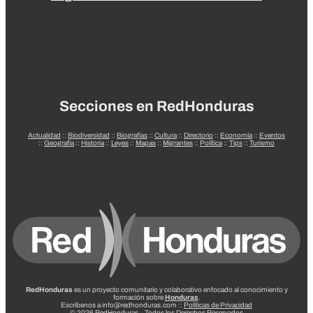
Secciones en RedHonduras
Actualidad
::
Biodiversidad
::
Biografías
::
Cultura
::
Directorio
::
Economía
::
Eventos
::
Geografía
::
Historia
::
Leyes
::
Mapas
::
Migrantes
::
Política
::
Tips
::
Turismo
RedHonduras
es un proyecto comunitario y colaborativo enfocado al conocimiento y
formación sobre
Honduras
.
Escríbenos a info@redhonduras.com ::
Políticas de Privacidad
© 2026 RedHonduras – Todos los Derechos Reservados