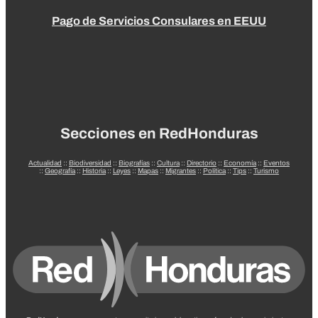
Pago de Servicios Consulares en EEUU
Secciones en RedHonduras
Actualidad
::
Biodiversidad
::
Biografías
::
Cultura
::
Directorio
::
Economía
::
Eventos
::
Geografía
::
Historia
::
Leyes
::
Mapas
::
Migrantes
::
Política
::
Tips
::
Turismo