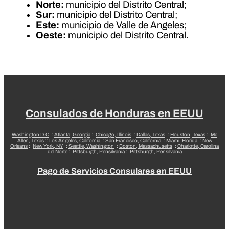
Norte:
municipio del Distrito Central;
Sur:
municipio del Distrito Central;
Este:
municipio de Valle de Angeles;
Oeste:
municipio del Distrito Central.
Consulados de Honduras en EEUU
Washington D.C
::
Atlanta, Georgia
::
Chicago, Illinois
::
Dallas, Texas
::
Houston, Texas
::
Mc
Allen, Texas
::
Los Angeles, California
::
San Francisco, California
::
Miami, Florida
::
New
Orleans
::
New York, NY
::
Seattle, Washington
::
Boston, Massachusetts
::
Charlotte, Carolina
del Norte
::
Pittsburgh, Pensilvania
::
Pittsburgh, Pensilvania
Pago de Servicios Consulares en EEUU