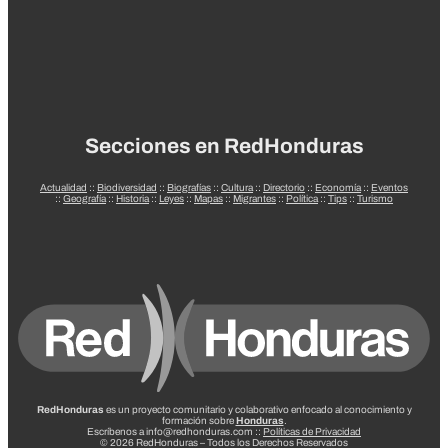
Secciones en RedHonduras
Actualidad
::
Biodiversidad
::
Biografías
::
Cultura
::
Directorio
::
Economía
::
Eventos
::
Geografía
::
Historia
::
Leyes
::
Mapas
::
Migrantes
::
Política
::
Tips
::
Turismo
RedHonduras
es un proyecto comunitario y colaborativo enfocado al conocimiento y
formación sobre
Honduras
.
Escríbenos a info@redhonduras.com ::
Políticas de Privacidad
© 2026 RedHonduras – Todos los Derechos Reservados