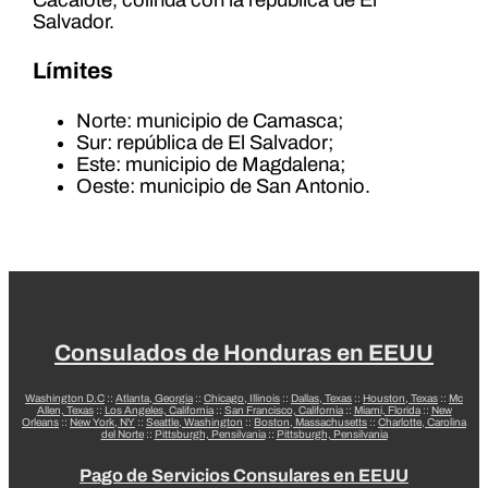
Salvador.
Límites
Norte: municipio de Camasca;
Sur: república de El Salvador;
Este: municipio de Magdalena;
Oeste: municipio de San Antonio.
Consulados de Honduras en EEUU
Washington D.C
::
Atlanta, Georgia
::
Chicago, Illinois
::
Dallas, Texas
::
Houston, Texas
::
Mc
Allen, Texas
::
Los Angeles, California
::
San Francisco, California
::
Miami, Florida
::
New
Orleans
::
New York, NY
::
Seattle, Washington
::
Boston, Massachusetts
::
Charlotte, Carolina
del Norte
::
Pittsburgh, Pensilvania
::
Pittsburgh, Pensilvania
Pago de Servicios Consulares en EEUU