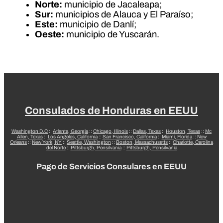
Norte:
municipio de Jacaleapa;
Sur:
municipios de Alauca y El Paraíso;
Este:
municipio de Danlí;
Oeste:
municipio de Yuscarán.
Consulados de Honduras en EEUU
Washington D.C
::
Atlanta, Georgia
::
Chicago, Illinois
::
Dallas, Texas
::
Houston, Texas
::
Mc
Allen, Texas
::
Los Angeles, California
::
San Francisco, California
::
Miami, Florida
::
New
Orleans
::
New York, NY
::
Seattle, Washington
::
Boston, Massachusetts
::
Charlotte, Carolina
del Norte
::
Pittsburgh, Pensilvania
::
Pittsburgh, Pensilvania
Pago de Servicios Consulares en EEUU