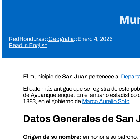
Mun
RedHonduras
::
Geografía
::
Enero 4, 2026
Read in English
El municipio de
San Juan
pertenece al
Depart
El dato más antiguo que se registra de este po
de Aguanqueterique. En el anuario estadístico 
1883, en el gobierno de
Marco Aurelio Soto
.
Datos Generales de San 
Origen de su nombre:
en honor a su patrono,