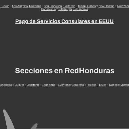
n, Texas
::
Los Angeles, California
::
San Francisco, California
::
Miami, Florida
::
New Orleans
::
New York
Pensilvania
::
Pittsburgh, Pensilvania
Pago de Servicios Consulares en EEUU
Secciones en RedHonduras
Biografías
::
Cultura
::
Directorio
::
Economía
::
Eventos
::
Geografía
::
Historia
::
Leyes
::
Mapas
::
Migran