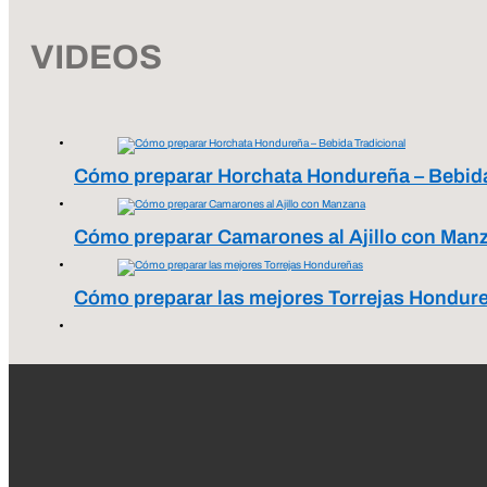
VIDEOS
Cómo preparar Horchata Hondureña – Bebida
Cómo preparar Camarones al Ajillo con Man
Cómo preparar las mejores Torrejas Hondur