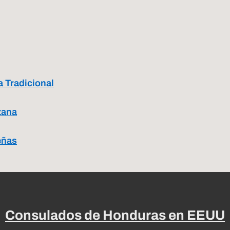
 Tradicional
zana
eñas
Consulados de Honduras en EEUU