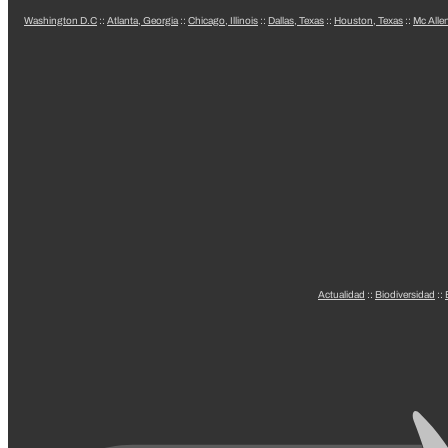
Washington D.C
::
Atlanta, Georgia
::
Chicago, Illinois
::
Dallas, Texas
::
Houston, Texas
::
Mc Alle
Actualidad
::
Biodiversidad
::