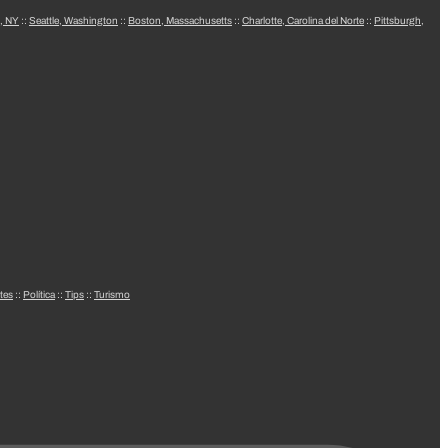
, NY
::
Seattle, Washington
::
Boston, Massachusetts
::
Charlotte, Carolina del Norte
::
Pittsburgh,
tes
::
Política
::
Tips
::
Turismo