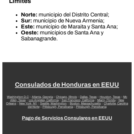
Límites
Norte:
municipio del Distrito Central;
Sur:
municipio de Nueva Armenia;
Este:
municipio de Maraita y Santa Ana;
Oeste:
municipios de Santa Ana y
Sabanagrande.
Consulados de Honduras en EEUU
Washington D.C
::
Atlanta, Georgia
::
Chicago, Illinois
::
Dallas, Texas
::
Houston, Texas
::
Mc
Allen, Texas
::
Los Angeles, California
::
San Francisco, California
::
Miami, Florida
::
New
Orleans
::
New York, NY
::
Seattle, Washington
::
Boston, Massachusetts
::
Charlotte, Carolina
del Norte
::
Pittsburgh, Pensilvania
::
Pittsburgh, Pensilvania
Pago de Servicios Consulares en EEUU