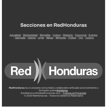
Secciones en RedHonduras
Actualidad
::
Biodiversidad
::
Biografías
::
Cultura
::
Directorio
::
Economía
::
Eventos
::
Geografía
::
Historia
::
Leyes
::
Mapas
::
Migrantes
::
Política
::
Tips
::
Turismo
RedHonduras
es un proyecto comunitario y colaborativo enfocado al conocimiento y
formación sobre
Honduras
.
Escríbenos a info@redhonduras.com ::
Políticas de Privacidad
© 2026 RedHonduras – Todos los Derechos Reservados