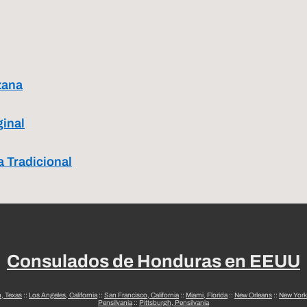
zana
ginal
 Tradicional
Consulados de Honduras en EEUU
n, Texas
::
Los Angeles, California
::
San Francisco, California
::
Miami, Florida
::
New Orleans
::
New York
Pensilvania
::
Pittsburgh, Pensilvania