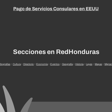
Pago de Servicios Consulares en EEUU
Secciones en RedHonduras
Biografías
::
Cultura
::
Directorio
::
Economía
::
Eventos
::
Geografía
::
Historia
::
Leyes
::
Mapas
::
Migran