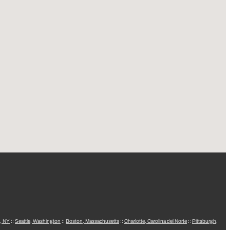
, NY
::
Seattle, Washington
::
Boston, Massachusetts
::
Charlotte, Carolina del Norte
::
Pittsburgh,