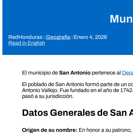
Muni
RedHonduras
::
Geografía
::
Enero 4, 2026
Read in English
El municipio de
San Antonio
pertenece al
Depa
El poblado de San Antonio formó parte de un c
Antonio Vallejo. Fue fundado en el año de 1742
pasó a su jurisdicción.
Datos Generales de San 
Origen de su nombre:
En honor a su patrono,