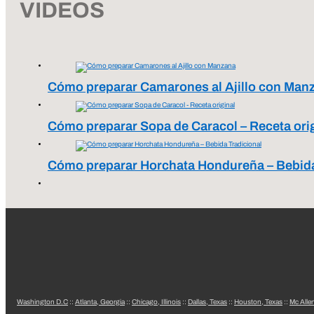
VIDEOS
Cómo preparar Camarones al Ajillo con Man
Cómo preparar Sopa de Caracol – Receta ori
Cómo preparar Horchata Hondureña – Bebida
Washington D.C
::
Atlanta, Georgia
::
Chicago, Illinois
::
Dallas, Texas
::
Houston, Texas
::
Mc Alle