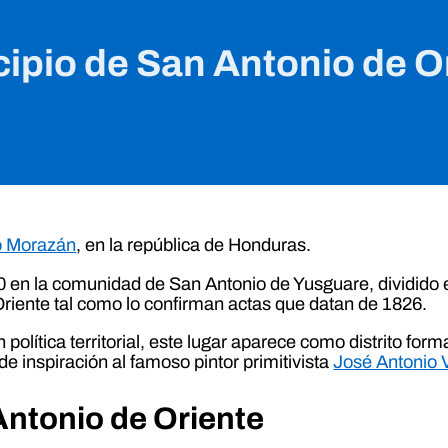
ipio de San Antonio de O
o Morazán
, en la república de Honduras.
00 en la comunidad de San Antonio de Yusguare, dividido 
Oriente tal como lo confirman actas que datan de 1826.
n política territorial, este lugar aparece como distrito fo
de inspiración al famoso pintor primitivista
José Antonio 
ntonio de Oriente