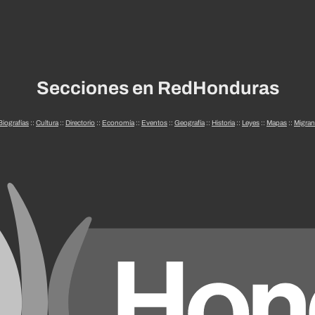
Secciones en RedHonduras
Biografías
::
Cultura
::
Directorio
::
Economía
::
Eventos
::
Geografía
::
Historia
::
Leyes
::
Mapas
::
Migran