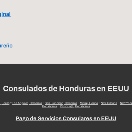
ginal
ureño
Consulados de Honduras en EEUU
n, Texas
::
Los Angeles, California
::
San Francisco, California
::
Miami, Florida
::
New Orleans
::
New York
Pensilvania
::
Pittsburgh, Pensilvania
Pago de Servicios Consulares en EEUU