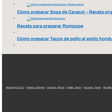
Cómo preparar Sopa de Caracol – Receta ori
Receta para preparar Rompope
Cómo preparar Tacos de pollo al estilo hond
Washington D.C
::
Atlanta, Georgia
::
Chicago, Illinois
::
Dallas, Texas
::
Houston, Texas
::
Mc Alle