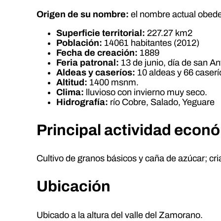
Origen de su nombre:
el nombre actual obedec
Superficie territorial:
227.27 km2
Población:
14061 habitantes (2012)
Fecha de creación:
1889
Feria patronal:
13 de junio, día de san An
Aldeas y caseríos:
10 aldeas y 66 caserí
Altitud:
1400 msnm.
Clima:
lluvioso con invierno muy seco.
Hidrografía:
río Cobre, Salado, Yeguare
Principal actividad econ
Cultivo de granos básicos y caña de azúcar; cr
Ubicación
Ubicado a la altura del valle del Zamorano.