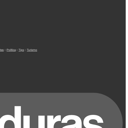
tes
::
Política
::
Tips
::
Turismo