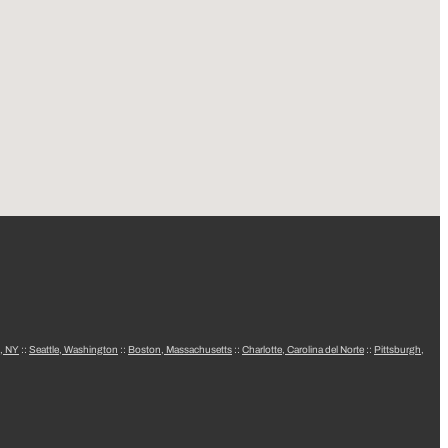
, NY
::
Seattle, Washington
::
Boston, Massachusetts
::
Charlotte, Carolina del Norte
::
Pittsburgh,