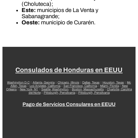
(Choluteca);
Este:
municipios de La Venta y
Sabanagrande;
Oeste:
municipio de Curarén.
Consulados de Honduras en EEUU
Washington D.C
::
Atlanta, Georgia
::
Chicago, Illinois
::
Dallas, Texas
::
Houston, Texas
::
Mc
Allen, Texas
::
Los Angeles, California
::
San Francisco, California
::
Miami, Florida
::
New
Orleans
::
New York, NY
::
Seattle, Washington
::
Boston, Massachusetts
::
Charlotte, Carolina
del Norte
::
Pittsburgh, Pensilvania
::
Pittsburgh, Pensilvania
Pago de Servicios Consulares en EEUU