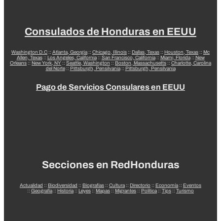
Consulados de Honduras en EEUU
Washington D.C
::
Atlanta, Georgia
::
Chicago, Illinois
::
Dallas, Texas
::
Houston, Texas
::
Mc
Allen, Texas
::
Los Angeles, California
::
San Francisco, California
::
Miami, Florida
::
New
Orleans
::
New York, NY
::
Seattle, Washington
::
Boston, Massachusetts
::
Charlotte, Carolina
del Norte
::
Pittsburgh, Pensilvania
::
Pittsburgh, Pensilvania
Pago de Servicios Consulares en EEUU
Secciones en RedHonduras
Actualidad
::
Biodiversidad
::
Biografías
::
Cultura
::
Directorio
::
Economía
::
Eventos
::
Geografía
::
Historia
::
Leyes
::
Mapas
::
Migrantes
::
Política
::
Tips
::
Turismo