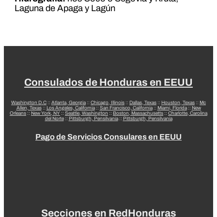
Laguna de Apaga y Lagún
Consulados de Honduras en EEUU
Washington D.C
::
Atlanta, Georgia
::
Chicago, Illinois
::
Dallas, Texas
::
Houston, Texas
::
Mc
Allen, Texas
::
Los Angeles, California
::
San Francisco, California
::
Miami, Florida
::
New
Orleans
::
New York, NY
::
Seattle, Washington
::
Boston, Massachusetts
::
Charlotte, Carolina
del Norte
::
Pittsburgh, Pensilvania
::
Pittsburgh, Pensilvania
Pago de Servicios Consulares en EEUU
Secciones en RedHonduras