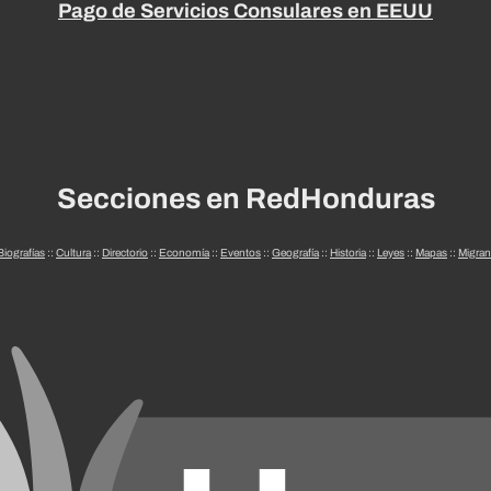
Pago de Servicios Consulares en EEUU
Secciones en RedHonduras
Biografías
::
Cultura
::
Directorio
::
Economía
::
Eventos
::
Geografía
::
Historia
::
Leyes
::
Mapas
::
Migran