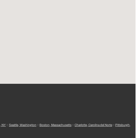
, NY
::
Seattle, Washington
::
Boston, Massachusetts
::
Charlotte, Carolina del Norte
::
Pittsburgh,