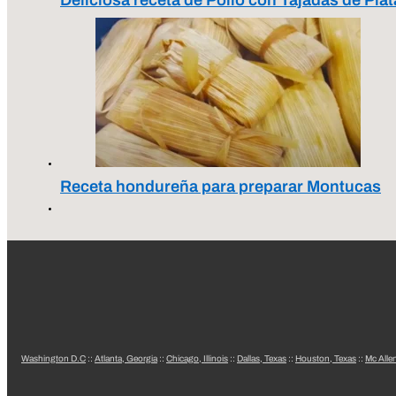
Receta hondureña para preparar Montucas
Washington D.C
::
Atlanta, Georgia
::
Chicago, Illinois
::
Dallas, Texas
::
Houston, Texas
::
Mc Alle