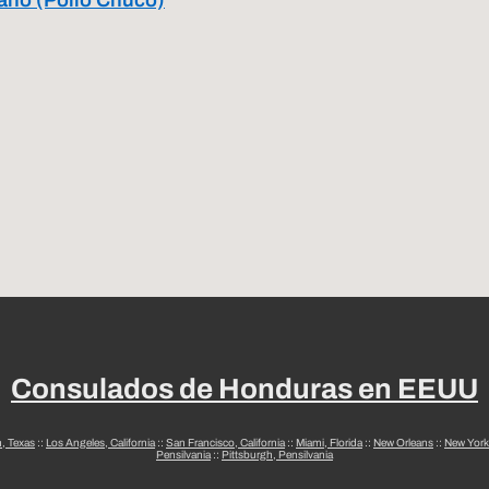
Consulados de Honduras en EEUU
n, Texas
::
Los Angeles, California
::
San Francisco, California
::
Miami, Florida
::
New Orleans
::
New York
Pensilvania
::
Pittsburgh, Pensilvania