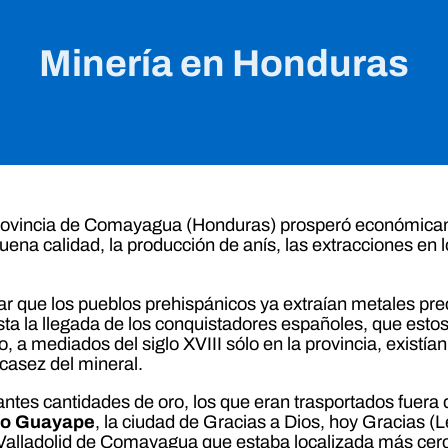
Minería en Honduras
 la Provincia de Comayagua (Honduras) prosperó económica
 buena calidad, la producción de anís, las extracciones en 
r que los pueblos prehispánicos ya extraían metales prec
asta la llegada de los conquistadores españoles, que est
 a mediados del siglo XVIII sólo en la provincia, exist
scasez del mineral.
tes cantidades de oro, los que eran trasportados fuera de
Río Guayape
, la ciudad de Gracias a Dios, hoy Gracias (Le
 Valladolid de Comayagua que estaba localizada más cerc