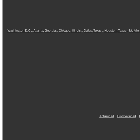
Washington D.C
::
Atlanta, Georgia
::
Chicago, Illinois
::
Dallas, Texas
::
Houston, Texas
::
Mc Alle
Actualidad
::
Biodiversidad
::