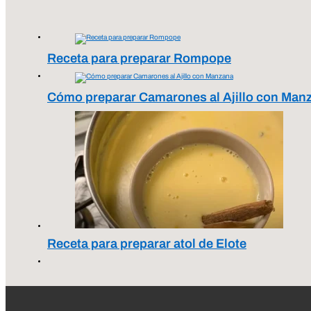
Receta para preparar Rompope
Cómo preparar Camarones al Ajillo con Man
Receta para preparar atol de Elote