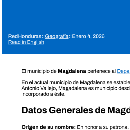
RedHonduras
::
Geografía
::
Enero 4, 2026
Read in English
El municipio de
Magdalena
pertenece al
Depar
En el actual municipio de Magdalena se establ
Antonio Vallejo, Magadalena es municipio desd
incorporado a éste.
Datos Generales de Mag
Origen de su nombre:
En honor a su patrona,