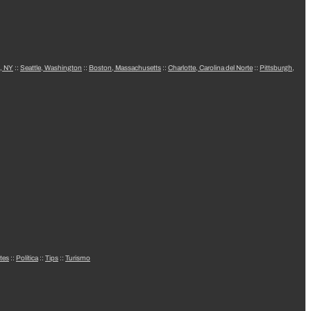
, NY
::
Seattle, Washington
::
Boston, Massachusetts
::
Charlotte, Carolina del Norte
::
Pittsburgh,
tes
::
Política
::
Tips
::
Turismo