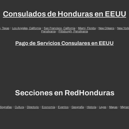
Consulados de Honduras en EEUU
n, Texas
::
Los Angeles, California
::
San Francisco, California
::
Miami, Florida
::
New Orleans
::
New York
Pensilvania
::
Pittsburgh, Pensilvania
Pago de Servicios Consulares en EEUU
Secciones en RedHonduras
Biografías
::
Cultura
::
Directorio
::
Economía
::
Eventos
::
Geografía
::
Historia
::
Leyes
::
Mapas
::
Migran