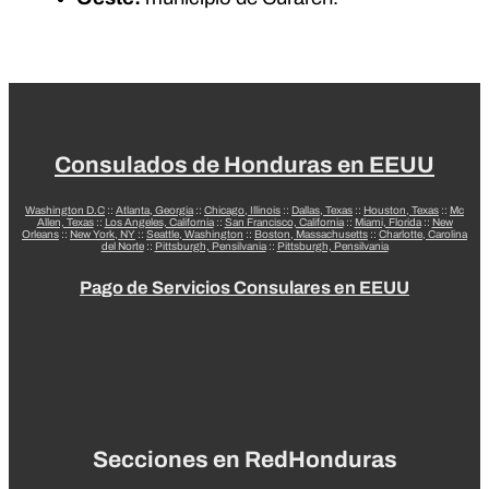
Consulados de Honduras en EEUU
Washington D.C
::
Atlanta, Georgia
::
Chicago, Illinois
::
Dallas, Texas
::
Houston, Texas
::
Mc
Allen, Texas
::
Los Angeles, California
::
San Francisco, California
::
Miami, Florida
::
New
Orleans
::
New York, NY
::
Seattle, Washington
::
Boston, Massachusetts
::
Charlotte, Carolina
del Norte
::
Pittsburgh, Pensilvania
::
Pittsburgh, Pensilvania
Pago de Servicios Consulares en EEUU
Secciones en RedHonduras