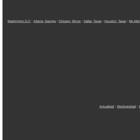
Washington D.C
::
Atlanta, Georgia
::
Chicago, Illinois
::
Dallas, Texas
::
Houston, Texas
::
Mc Alle
Actualidad
::
Biodiversidad
::