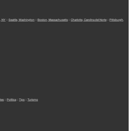
, NY
::
Seattle, Washington
::
Boston, Massachusetts
::
Charlotte, Carolina del Norte
::
Pittsburgh,
tes
::
Política
::
Tips
::
Turismo