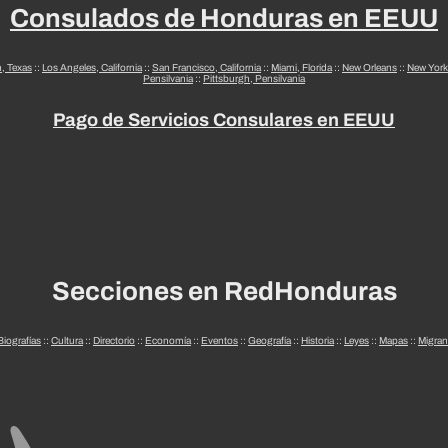
Consulados de Honduras en EEUU
n, Texas
::
Los Angeles, California
::
San Francisco, California
::
Miami, Florida
::
New Orleans
::
New York
Pensilvania
::
Pittsburgh, Pensilvania
Pago de Servicios Consulares en EEUU
Secciones en RedHonduras
Biografías
::
Cultura
::
Directorio
::
Economía
::
Eventos
::
Geografía
::
Historia
::
Leyes
::
Mapas
::
Migran