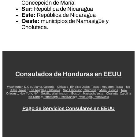
Concepción de María
Sur:
República de Nicaragua
Este:
República de Nicaragua
Oeste:
municipios de Namasigüe y
Choluteca.
Consulados de Honduras en EEUU
Washington D.C
::
Atlanta, Georgia
::
Chicago, Illinois
::
Dallas, Texas
::
Houston, Texas
::
Mc
Allen, Texas
::
Los Angeles, California
::
San Francisco, California
::
Miami, Florida
::
New
Orleans
::
New York, NY
::
Seattle, Washington
::
Boston, Massachusetts
::
Charlotte, Carolina
del Norte
::
Pittsburgh, Pensilvania
::
Pittsburgh, Pensilvania
Pago de Servicios Consulares en EEUU