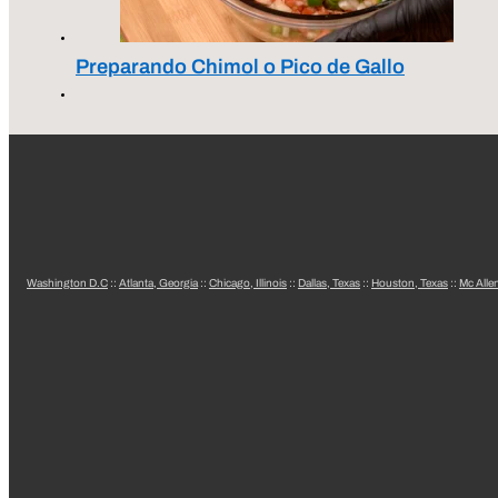
Preparando Chimol o Pico de Gallo
Washington D.C
::
Atlanta, Georgia
::
Chicago, Illinois
::
Dallas, Texas
::
Houston, Texas
::
Mc Alle