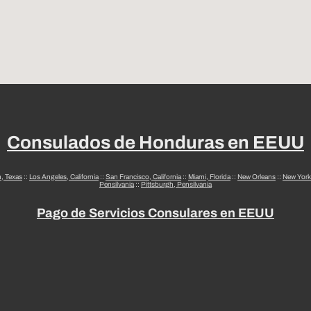
Consulados de Honduras en EEUU
n, Texas
::
Los Angeles, California
::
San Francisco, California
::
Miami, Florida
::
New Orleans
::
New York
Pensilvania
::
Pittsburgh, Pensilvania
Pago de Servicios Consulares en EEUU