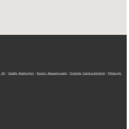
, NY
::
Seattle, Washington
::
Boston, Massachusetts
::
Charlotte, Carolina del Norte
::
Pittsburgh,