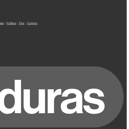
tes
::
Política
::
Tips
::
Turismo