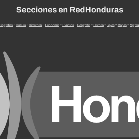
Secciones en RedHonduras
Biografías
::
Cultura
::
Directorio
::
Economía
::
Eventos
::
Geografía
::
Historia
::
Leyes
::
Mapas
::
Migran