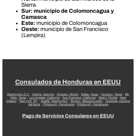
Sierra
Sur: municipio de Colomoncagua y
Camasca
Este:
municipio de Colomoncagua
Oeste:
municipio de San Francisco
(Lempira)
Consulados de Honduras en EEUU
Washington D.C
::
Atlanta, Georgia
::
Chicago, Illinois
::
Dallas, Texas
::
Houston, Texas
::
Mc
Allen, Texas
::
Los Angeles, California
::
San Francisco, California
::
Miami, Florida
::
New
Orleans
::
New York, NY
::
Seattle, Washington
::
Boston, Massachusetts
::
Charlotte, Carolina
del Norte
::
Pittsburgh, Pensilvania
::
Pittsburgh, Pensilvania
Pago de Servicios Consulares en EEUU