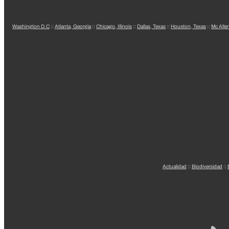
Washington D.C
::
Atlanta, Georgia
::
Chicago, Illinois
::
Dallas, Texas
::
Houston, Texas
::
Mc Alle
Actualidad
::
Biodiversidad
::