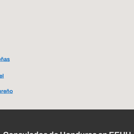
eñas
el
ureño