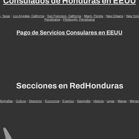
Consulados de Honduras en EEUU
n, Texas
::
Los Angeles, California
::
San Francisco, California
::
Miami, Florida
::
New Orleans
::
New York
Pensilvania
::
Pittsburgh, Pensilvania
Pago de Servicios Consulares en EEUU
Secciones en RedHonduras
Biografías
::
Cultura
::
Directorio
::
Economía
::
Eventos
::
Geografía
::
Historia
::
Leyes
::
Mapas
::
Migran