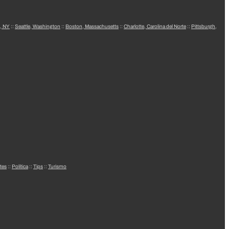
, NY
::
Seattle, Washington
::
Boston, Massachusetts
::
Charlotte, Carolina del Norte
::
Pittsburgh,
tes
::
Política
::
Tips
::
Turismo