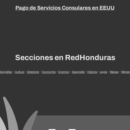
Pago de Servicios Consulares en EEUU
Secciones en RedHonduras
Biografías
::
Cultura
::
Directorio
::
Economía
::
Eventos
::
Geografía
::
Historia
::
Leyes
::
Mapas
::
Migran