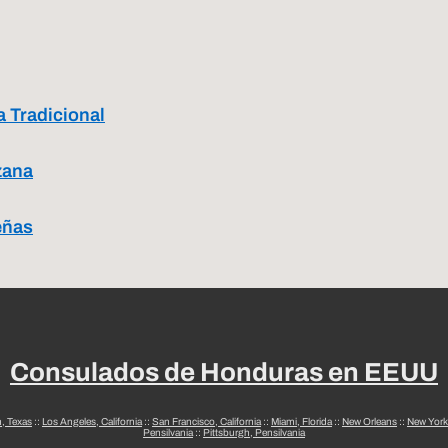
 Tradicional
zana
eñas
Consulados de Honduras en EEUU
n, Texas
::
Los Angeles, California
::
San Francisco, California
::
Miami, Florida
::
New Orleans
::
New York
Pensilvania
::
Pittsburgh, Pensilvania