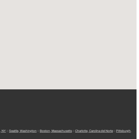
, NY
::
Seattle, Washington
::
Boston, Massachusetts
::
Charlotte, Carolina del Norte
::
Pittsburgh,