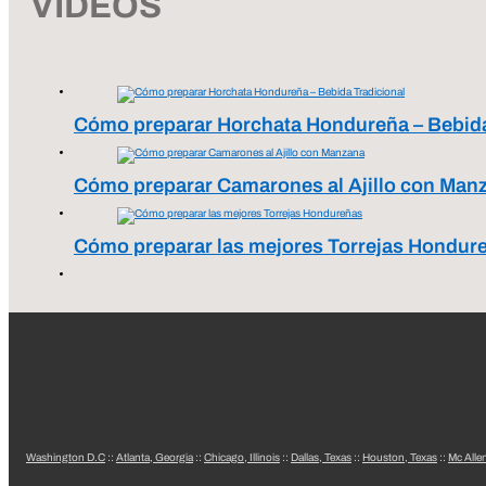
VIDEOS
Cómo preparar Horchata Hondureña – Bebida
Cómo preparar Camarones al Ajillo con Man
Cómo preparar las mejores Torrejas Hondur
Washington D.C
::
Atlanta, Georgia
::
Chicago, Illinois
::
Dallas, Texas
::
Houston, Texas
::
Mc Alle