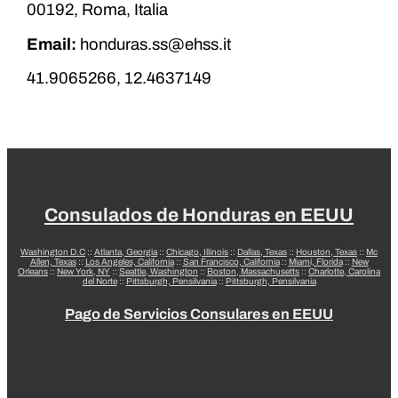
00192, Roma, Italia
Email:
honduras.ss@ehss.it
41.9065266, 12.4637149
Consulados de Honduras en EEUU
Washington D.C
::
Atlanta, Georgia
::
Chicago, Illinois
::
Dallas, Texas
::
Houston, Texas
::
Mc
Allen, Texas
::
Los Angeles, California
::
San Francisco, California
::
Miami, Florida
::
New
Orleans
::
New York, NY
::
Seattle, Washington
::
Boston, Massachusetts
::
Charlotte, Carolina
del Norte
::
Pittsburgh, Pensilvania
::
Pittsburgh, Pensilvania
Pago de Servicios Consulares en EEUU