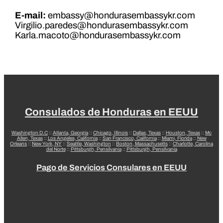
E-mail:
embassy@hondurasembassykr.com
Virgilio.paredes@hondurasembassykr.com
Karla.macoto@hondurasembassykr.com
Consulados de Honduras en EEUU
Washington D.C
::
Atlanta, Georgia
::
Chicago, Illinois
::
Dallas, Texas
::
Houston, Texas
::
Mc
Allen, Texas
::
Los Angeles, California
::
San Francisco, California
::
Miami, Florida
::
New
Orleans
::
New York, NY
::
Seattle, Washington
::
Boston, Massachusetts
::
Charlotte, Carolina
del Norte
::
Pittsburgh, Pensilvania
::
Pittsburgh, Pensilvania
Pago de Servicios Consulares en EEUU