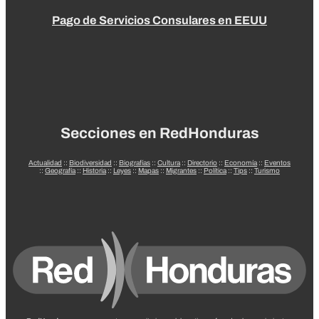
Pago de Servicios Consulares en EEUU
Secciones en RedHonduras
Actualidad
::
Biodiversidad
::
Biografías
::
Cultura
::
Directorio
::
Economía
::
Eventos
::
Geografía
::
Historia
::
Leyes
::
Mapas
::
Migrantes
::
Política
::
Tips
::
Turismo