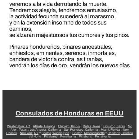
veremos a la vida derrotando la muerte.
Tendremos alegría, tendremos entusiasmo,
la actividad fecunda sucederá al marasmo,
y en la extensión insomne de todos sus
caminos,
se alzarán majestuosos tus cumbres y tus pinos.
Pinares hondureños, pinares ancestrales,
enhiestos, eminentes, serenos, inmortales,
bandera de victoria contra las tiranías,
vendrán los días de oro, vendrán los nuevos días
Consulados de Honduras en EEUU
Washington D.C
::
Atlanta, Georgia
::
Chicago, Illinois
::
Dallas, Texas
::
Houston, Texas
::
Mc
Allen, Texas
::
Los Angeles, California
::
San Francisco, California
::
Miami, Florida
::
New
Orleans
::
New York, NY
::
Seattle, Washington
::
Boston, Massachusetts
::
Charlotte, Carolina
del Norte
::
Pittsburgh, Pensilvania
::
Pittsburgh, Pensilvania