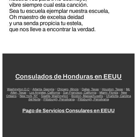
vibre siempre cual esta canción.
Sea tu escuela ejemplar nuestra escuela,
Oh maestro de excelsa deidad
y una senda propicia tu estela,
que nos lleve a encontrar la verdad.
Consulados de Honduras en EEUU
Washington D.C
::
Atlanta, Georgia
::
Chicago, Illinois
::
Dallas, Texas
::
Houston, Texas
::
Mc
Allen, Texas
::
Los Angeles, California
::
San Francisco, California
::
Miami, Florida
::
New
Orleans
::
New York, NY
::
Seattle, Washington
::
Boston, Massachusetts
::
Charlotte, Carolina
del Norte
::
Pittsburgh, Pensilvania
::
Pittsburgh, Pensilvania
Pago de Servicios Consulares en EEUU