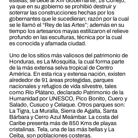
estelas, se debe al XIII Gobernante, 18 Conejo,
ya que en su gobierno se prohibió destruir y
soterrar las construcciones hechas por los
gobernantes que le sucedieran; razón por la cual
se le llamó el “Rey de las Artes”; además en su
tiempo los artesanos mayas estilizaron el relieve
profundo en las esculturas, técnica por la cual
es conocida y afamada ciudad.
Uno de los sitios más valiosos del patrimonio de
Honduras, es La Mosquitia, la cual forma parte
de la más extensa selva tropical de Centro
América. En esta rica y extensa nación, existen
alrededor de 91 áreas protegidas, parques
nacionales y refugios de vida silvestre, tales
como Río Plátano, declarado Patrimonio de la
Humanidad por UNESCO, Pico Bonito, Cuero y
Salado, Cusuco y Celaque. Otros parques son:
La Tigra, La Muralla, Sierra de Agalta, Santa
Bárbara y Cerro Azul Meámbar. La costa del
Caribe presenta más de 850 Kms de playas
cristalinas. Tela, una de las más bellas y La
Ceiba, son poblaciones costeras.