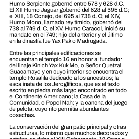
Humo Serpiente gobernó entre 578 y 628 d.C.
El XII Humo Jaguar gobernó del 628 al 695 d.C;
el XIII, 18 Conejo, del 695 al 738 d. C; el XIV,
Humo Mono, llamado rey tímido, gobernó del
738 al 749 d. C, el XV, Humo Caracol, inició su
mandato en el 749; hijo del anterior y el último
en la dinastía fue Yax Pak o Madrugada.
Entre las principales edificaciones se
encuentran el templo 16 en honor al fundador
del linaje Kinich Yax Kuk Mo, o Señor Quetzal
Guacamayo y en cuyo interior se encuentra el
templo Rosalila dedicado a los ancestros; la
escalinata de los Jeroglíficos, que es el texto
escrito en piedra más largo encontrado en todo
el Continente Americano; la Casa de la
Comunidad, o Popol Nah; y la cancha del juego
de pelota, cuyo rito permitía abundantes
cosechas.
La conservación del gran patio principal y otras
estructuras, lo mismo que muchos decorados y