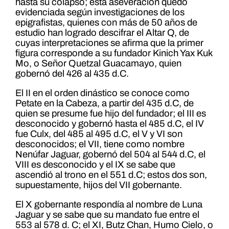
hasta su colapso; esta aseveración quedó
evidenciada según investigaciones de los
epigrafistas, quienes con más de 50 años de
estudio han logrado descifrar el Altar Q, de
cuyas interpretaciones se afirma que la primer
figura corresponde a su fundador Kinich Yax Kuk
Mo, o Señor Quetzal Guacamayo, quien
gobernó del 426 al 435 d.C.
El II en el orden dinástico se conoce como
Petate en la Cabeza, a partir del 435 d.C, de
quien se presume fue hijo del fundador; el III es
desconocido y gobernó hasta el 485 d.C, el IV
fue Culx, del 485 al 495 d.C, el V y VI son
desconocidos; el VII, tiene como nombre
Nenúfar Jaguar, gobernó del 504 al 544 d.C, el
VIII es desconocido y el IX se sabe que
ascendió al trono en el 551 d.C; estos dos son,
supuestamente, hijos del VII gobernante.
El X gobernante respondía al nombre de Luna
Jaguar y se sabe que su mandato fue entre el
553 al 578 d. C; el XI, Butz Chan, Humo Cielo, o