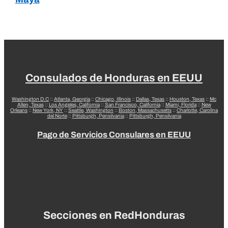
Consulados de Honduras en EEUU
Washington D.C
::
Atlanta, Georgia
::
Chicago, Illinois
::
Dallas, Texas
::
Houston, Texas
::
Mc
Allen, Texas
::
Los Angeles, California
::
San Francisco, California
::
Miami, Florida
::
New
Orleans
::
New York, NY
::
Seattle, Washington
::
Boston, Massachusetts
::
Charlotte, Carolina
del Norte
::
Pittsburgh, Pensilvania
::
Pittsburgh, Pensilvania
Pago de Servicios Consulares en EEUU
Secciones en RedHonduras