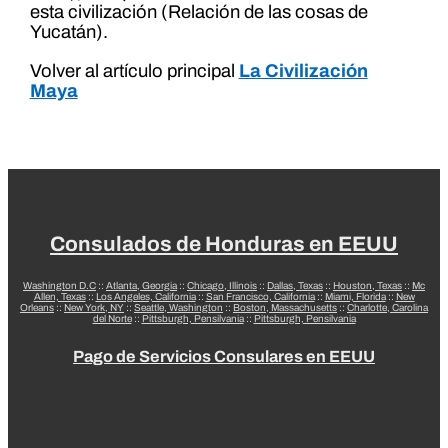
esta civilización (Relación de las cosas de
Yucatán).
Volver al artículo principal
La Civilización
Maya
Consulados de Honduras en EEUU
Washington D.C
::
Atlanta, Georgia
::
Chicago, Illinois
::
Dallas, Texas
::
Houston, Texas
::
Mc
Allen, Texas
::
Los Angeles, California
::
San Francisco, California
::
Miami, Florida
::
New
Orleans
::
New York, NY
::
Seattle, Washington
::
Boston, Massachusetts
::
Charlotte, Carolina
del Norte
::
Pittsburgh, Pensilvania
::
Pittsburgh, Pensilvania
Pago de Servicios Consulares en EEUU