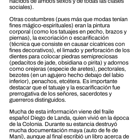
nacidos de ambos sexos y de todas las clases
sociales).
Otras costumbres (pues más que modas tenían
fines mágico-espirituales) eran la pintura
corporal (como los tatuajes en pecho, brazos y
piernas), la excoriación o escarificación
(técnica que consiste en causar cicatrices con
fines decorativos), el limado y perforación de los
dientes para colocar piedras semipreciosas
(pedacitos de jade, obsidiana o pirita) y adornos
como orejeras (especie de aretes), pectorales,
bezotes (en un agujero hecho debajo del labio
inferior), penachos, etcétera. Es importante
destacar que el tatuaje y la escarificación fue
prerrogativa de los señores, sacerdotes y
guerreros distinguidos.
Mucha de esta información viene del fraile
español Diego de Landa, quien vivió en la época
de la Colonia. Durante su estancia destruyó
mucha documentación maya (auto de fe de
Maní), aunque al final escribió un libro acerca de