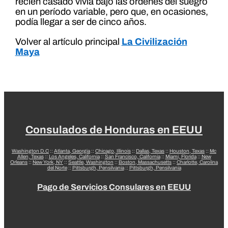
recién casado vivía bajo las órdenes del suegro
en un período variable, pero que, en ocasiones,
podía llegar a ser de cinco años.
Volver al artículo principal
La Civilización
Maya
Consulados de Honduras en EEUU
Washington D.C
::
Atlanta, Georgia
::
Chicago, Illinois
::
Dallas, Texas
::
Houston, Texas
::
Mc
Allen, Texas
::
Los Angeles, California
::
San Francisco, California
::
Miami, Florida
::
New
Orleans
::
New York, NY
::
Seattle, Washington
::
Boston, Massachusetts
::
Charlotte, Carolina
del Norte
::
Pittsburgh, Pensilvania
::
Pittsburgh, Pensilvania
Pago de Servicios Consulares en EEUU