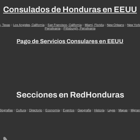
Consulados de Honduras en EEUU
n, Texas
::
Los Angeles, California
::
San Francisco, California
::
Miami, Florida
::
New Orleans
::
New York
Pensilvania
::
Pittsburgh, Pensilvania
Pago de Servicios Consulares en EEUU
Secciones en RedHonduras
Biografías
::
Cultura
::
Directorio
::
Economía
::
Eventos
::
Geografía
::
Historia
::
Leyes
::
Mapas
::
Migran