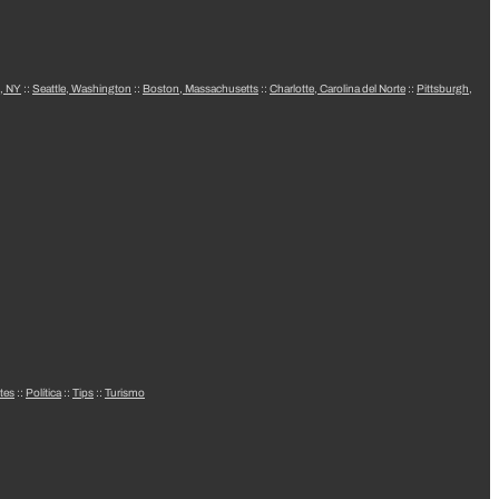
, NY
::
Seattle, Washington
::
Boston, Massachusetts
::
Charlotte, Carolina del Norte
::
Pittsburgh,
tes
::
Política
::
Tips
::
Turismo