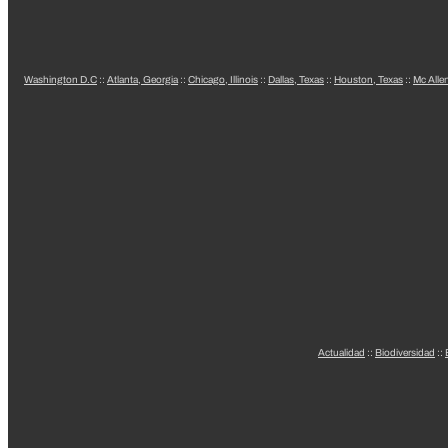
Washington D.C
::
Atlanta, Georgia
::
Chicago, Illinois
::
Dallas, Texas
::
Houston, Texas
::
Mc Alle
Actualidad
::
Biodiversidad
::