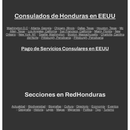
Consulados de Honduras en EEUU
Washington D.C
::
Atlanta, Georgia
::
Chicago, Illinois
::
Dallas, Texas
::
Houston, Texas
::
Mc
Allen, Texas
::
Los Angeles, California
::
San Francisco, California
::
Miami, Florida
::
New
Orleans
::
New York, NY
::
Seattle, Washington
::
Boston, Massachusetts
::
Charlotte, Carolina
del Norte
::
Pittsburgh, Pensilvania
::
Pittsburgh, Pensilvania
Pago de Servicios Consulares en EEUU
Secciones en RedHonduras
Actualidad
::
Biodiversidad
::
Biografías
::
Cultura
::
Directorio
::
Economía
::
Eventos
::
Geografía
::
Historia
::
Leyes
::
Mapas
::
Migrantes
::
Política
::
Tips
::
Turismo