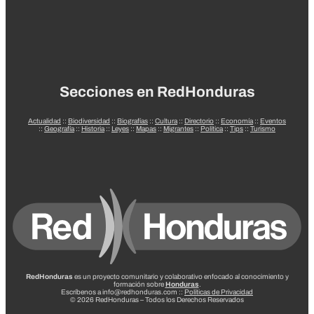
Secciones en RedHonduras
Actualidad
::
Biodiversidad
::
Biografías
::
Cultura
::
Directorio
::
Economía
::
Eventos
::
Geografía
::
Historia
::
Leyes
::
Mapas
::
Migrantes
::
Política
::
Tips
::
Turismo
RedHonduras
es un proyecto comunitario y colaborativo enfocado al conocimiento y
formación sobre
Honduras
.
Escríbenos a info@redhonduras.com ::
Políticas de Privacidad
© 2026 RedHonduras – Todos los Derechos Reservados