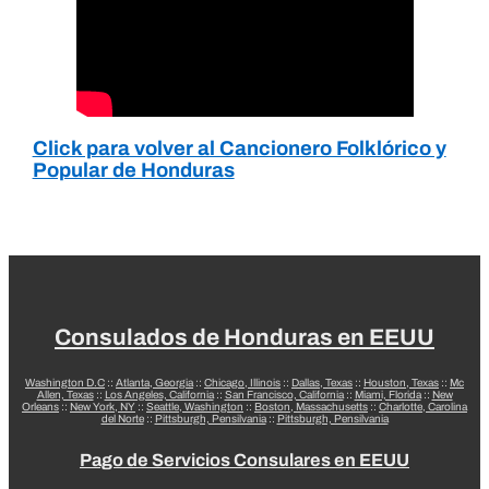
Click para volver al Cancionero Folklórico y
Popular de Honduras
Consulados de Honduras en EEUU
Washington D.C
::
Atlanta, Georgia
::
Chicago, Illinois
::
Dallas, Texas
::
Houston, Texas
::
Mc
Allen, Texas
::
Los Angeles, California
::
San Francisco, California
::
Miami, Florida
::
New
Orleans
::
New York, NY
::
Seattle, Washington
::
Boston, Massachusetts
::
Charlotte, Carolina
del Norte
::
Pittsburgh, Pensilvania
::
Pittsburgh, Pensilvania
Pago de Servicios Consulares en EEUU