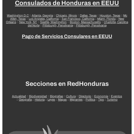
Consulados de Honduras en EEUU
Washington D.C
::
Atlanta, Georgia
::
Chicago, Illinois
::
Dallas, Texas
::
Houston, Texas
::
Mc
Allen, Texas
::
Los Angeles, California
::
San Francisco, California
::
Miami, Florida
::
New
Orleans
::
New York, NY
::
Seattle, Washington
::
Boston, Massachusetts
::
Charlotte, Carolina
del Norte
::
Pittsburgh, Pensilvania
::
Pittsburgh, Pensilvania
Pago de Servicios Consulares en EEUU
Secciones en RedHonduras
Actualidad
::
Biodiversidad
::
Biografías
::
Cultura
::
Directorio
::
Economía
::
Eventos
::
Geografía
::
Historia
::
Leyes
::
Mapas
::
Migrantes
::
Política
::
Tips
::
Turismo