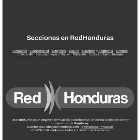
Secciones en RedHonduras
Actualidad
::
Biodiversidad
::
Biografías
::
Cultura
::
Directorio
::
Economía
::
Eventos
::
Geografía
::
Historia
::
Leyes
::
Mapas
::
Migrantes
::
Política
::
Tips
::
Turismo
RedHonduras
es un proyecto comunitario y colaborativo enfocado al conocimiento y
formación sobre
Honduras
.
Escríbenos a info@redhonduras.com ::
Políticas de Privacidad
© 2026 RedHonduras – Todos los Derechos Reservados