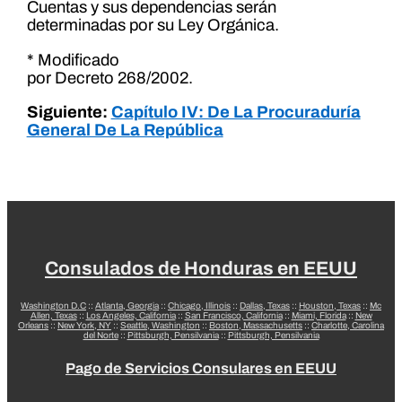
Cuentas y sus dependencias serán
determinadas por su Ley Orgánica.
* Modificado
por Decreto 268/2002.
Siguiente:
Capítulo IV: De La Procuraduría
General De La República
Consulados de Honduras en EEUU
Washington D.C
::
Atlanta, Georgia
::
Chicago, Illinois
::
Dallas, Texas
::
Houston, Texas
::
Mc
Allen, Texas
::
Los Angeles, California
::
San Francisco, California
::
Miami, Florida
::
New
Orleans
::
New York, NY
::
Seattle, Washington
::
Boston, Massachusetts
::
Charlotte, Carolina
del Norte
::
Pittsburgh, Pensilvania
::
Pittsburgh, Pensilvania
Pago de Servicios Consulares en EEUU