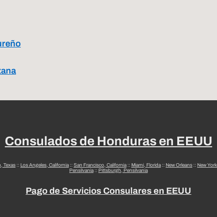
ureño
zana
Consulados de Honduras en EEUU
n, Texas
::
Los Angeles, California
::
San Francisco, California
::
Miami, Florida
::
New Orleans
::
New York
Pensilvania
::
Pittsburgh, Pensilvania
Pago de Servicios Consulares en EEUU