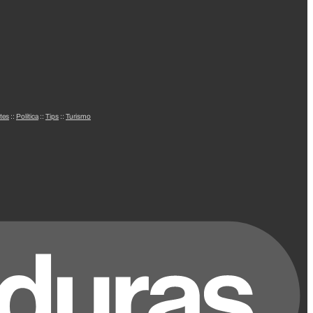
tes
::
Política
::
Tips
::
Turismo