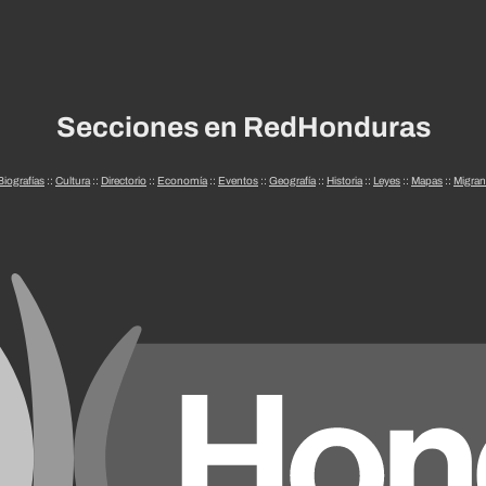
Secciones en RedHonduras
Biografías
::
Cultura
::
Directorio
::
Economía
::
Eventos
::
Geografía
::
Historia
::
Leyes
::
Mapas
::
Migran