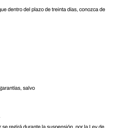
e dentro del plazo de treinta días, conozca de
garantías, salvo
.
r se regirá durante la suspensión, por la Ley de