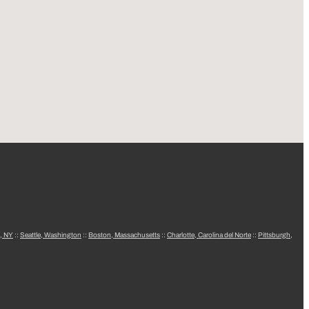
, NY
::
Seattle, Washington
::
Boston, Massachusetts
::
Charlotte, Carolina del Norte
::
Pittsburgh,