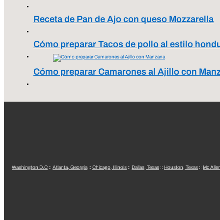
Receta de Pan de Ajo con queso Mozzarella
Cómo preparar Tacos de pollo al estilo hond
Cómo preparar Camarones al Ajillo con Man
Washington D.C
::
Atlanta, Georgia
::
Chicago, Illinois
::
Dallas, Texas
::
Houston, Texas
::
Mc Alle