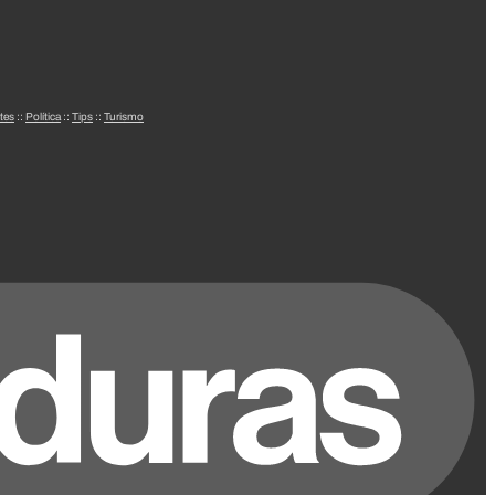
tes
::
Política
::
Tips
::
Turismo