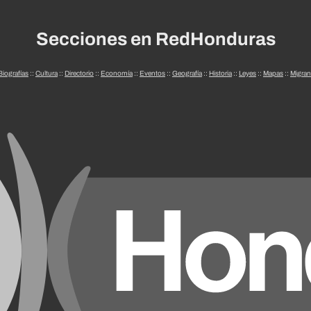
Secciones en RedHonduras
Biografías
::
Cultura
::
Directorio
::
Economía
::
Eventos
::
Geografía
::
Historia
::
Leyes
::
Mapas
::
Migran