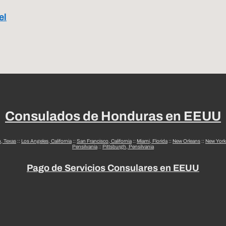
el
Consulados de Honduras en EEUU
n, Texas
::
Los Angeles, California
::
San Francisco, California
::
Miami, Florida
::
New Orleans
::
New York
Pensilvania
::
Pittsburgh, Pensilvania
Pago de Servicios Consulares en EEUU