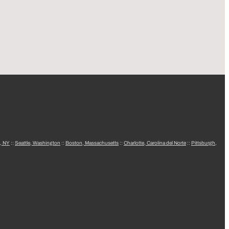
, NY
::
Seattle, Washington
::
Boston, Massachusetts
::
Charlotte, Carolina del Norte
::
Pittsburgh,