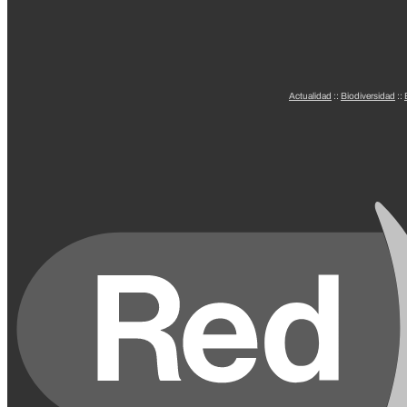
Actualidad
::
Biodiversidad
::