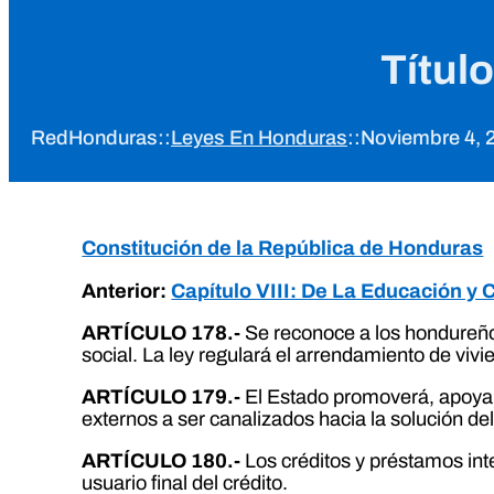
Título
RedHonduras
::
Leyes En Honduras
::
Noviembre 4, 
Constitución de la República de Honduras
Anterior:
Capítulo VIII: De La Educación y 
ARTÍCULO 178.-
Se reconoce a los hondureños
social. La ley regulará el arrendamiento de vivie
ARTÍCULO 179.-
El Estado promoverá, apoyará
externos a ser canalizados hacia la solución de
ARTÍCULO 180.-
Los créditos y préstamos int
usuario final del crédito.