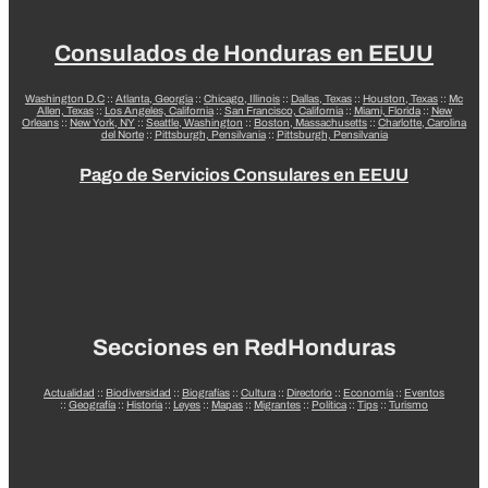
Consulados de Honduras en EEUU
Washington D.C
::
Atlanta, Georgia
::
Chicago, Illinois
::
Dallas, Texas
::
Houston, Texas
::
Mc
Allen, Texas
::
Los Angeles, California
::
San Francisco, California
::
Miami, Florida
::
New
Orleans
::
New York, NY
::
Seattle, Washington
::
Boston, Massachusetts
::
Charlotte, Carolina
del Norte
::
Pittsburgh, Pensilvania
::
Pittsburgh, Pensilvania
Pago de Servicios Consulares en EEUU
Secciones en RedHonduras
Actualidad
::
Biodiversidad
::
Biografías
::
Cultura
::
Directorio
::
Economía
::
Eventos
::
Geografía
::
Historia
::
Leyes
::
Mapas
::
Migrantes
::
Política
::
Tips
::
Turismo