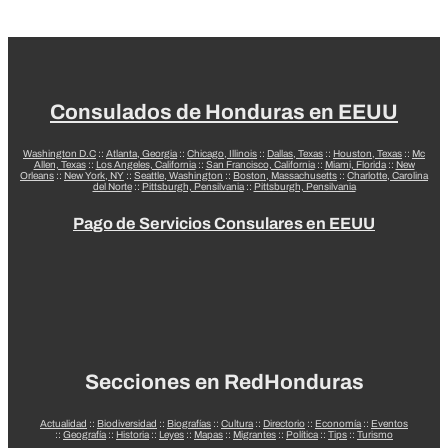
Consulados de Honduras en EEUU
Washington D.C
::
Atlanta, Georgia
::
Chicago, Illinois
::
Dallas, Texas
::
Houston, Texas
::
Mc
Allen, Texas
::
Los Angeles, California
::
San Francisco, California
::
Miami, Florida
::
New
Orleans
::
New York, NY
::
Seattle, Washington
::
Boston, Massachusetts
::
Charlotte, Carolina
del Norte
::
Pittsburgh, Pensilvania
::
Pittsburgh, Pensilvania
Pago de Servicios Consulares en EEUU
Secciones en RedHonduras
Actualidad
::
Biodiversidad
::
Biografías
::
Cultura
::
Directorio
::
Economía
::
Eventos
::
Geografía
::
Historia
::
Leyes
::
Mapas
::
Migrantes
::
Política
::
Tips
::
Turismo