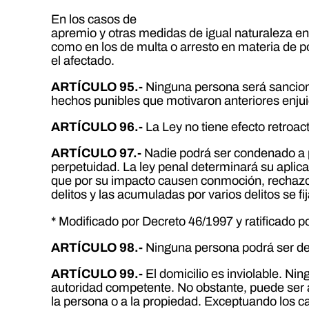
En los casos de
apremio y otras medidas de igual naturaleza en m
como en los de multa o arresto en materia de po
el afectado.
ARTÍCULO 95.-
Ninguna persona será sancion
hechos punibles que motivaron anteriores enju
ARTÍCULO 96.-
La Ley no tiene efecto retroa
ARTÍCULO 97.-
Nadie podrá ser condenado a pe
perpetuidad. La ley penal determinará su aplic
que por su impacto causen conmoción, rechazo,
delitos y las acumuladas por varios delitos se fi
* Modificado por Decreto 46/1997 y ratificado 
ARTÍCULO 98.-
Ninguna persona podrá ser dete
ARTÍCULO 99.-
El domicilio es inviolable. Ni
autoridad competente. No obstante, puede ser a
la persona o a la propiedad. Exceptuando los cas