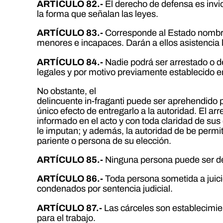
ARTÍCULO 82.-
El derecho de defensa es invio
la forma que señalan las leyes.
ARTÍCULO 83.-
Corresponde al Estado nombrar
menores e incapaces. Darán a ellos asistencia l
ARTÍCULO 84.-
Nadie podrá ser arrestado o d
legales y por motivo previamente establecido en
No obstante, el
delincuente in-fraganti puede ser aprehendido 
único efecto de entregarlo a la autoridad. El ar
informado en el acto y con toda claridad de su
le imputan; y además, la autoridad de be permi
pariente o persona de su elección.
ARTÍCULO 85.-
Ninguna persona puede ser det
ARTÍCULO 86.-
Toda persona sometida a juic
condenados por sentencia judicial.
ARTÍCULO 87.-
Las cárceles son establecimien
para el trabajo.