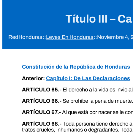
Título III – 
RedHonduras
::
Leyes En Honduras
::
Noviembre 4, 
Constitución de la República de Honduras
Anterior:
Capítulo I: De Las Declaraciones
ARTÍCULO 65.-
El derecho a la vida es inviola
ARTÍCULO 66.-
Se prohíbe la pena de muerte
ARTÍCULO 67.-
Al que está por nacer se le con
ARTÍCULO 68.-
Toda persona tiene derecho a q
tratos crueles, inhumanos o degradantes. Toda p