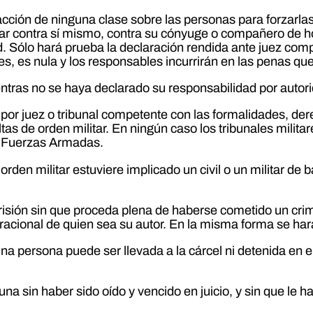
oacción de ninguna clase sobre las personas para forzarla
larar contra sí mismo, contra su cónyuge o compañero de h
. Sólo hará prueba la declaración rendida ante juez com
s, es nula y los responsables incurrirán en las penas que
ntras no se haya declarado su responsabilidad por auto
por juez o tribunal competente con las formalidades, der
ltas de orden militar. En ningún caso los tribunales milit
as Fuerzas Armadas.
 orden militar estuviere implicado un civil o un militar d
isión sin que proceda plena de haberse cometido un cri
io racional de quien sea su autor. En la misma forma se har
na persona puede ser llevada a la cárcel ni detenida en e
a sin haber sido oído y vencido en juicio, y sin que le h