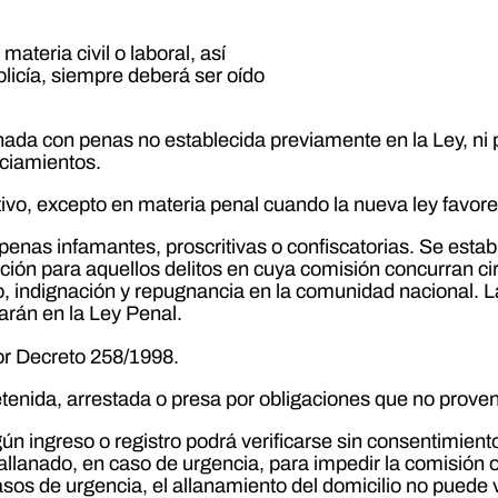
ateria civil o laboral, así
licía, siempre deberá ser oído
ada con penas no establecida previamente en la Ley, ni 
iciamientos.
ctivo, excepto en materia penal cuando la nueva ley favor
nas infamantes, proscritivas o confiscatorias. Se estable
ación para aquellos delitos en cuya comisión concurran c
 indignación y repugnancia en la comunidad nacional. Las
jarán en la Ley Penal.
por Decreto 258/1998.
nida, arrestada o presa por obligaciones que no proveng
ngún ingreso o registro podrá verificarse sin consentimient
llanado, en caso de urgencia, para impedir la comisión o
os de urgencia, el allanamiento del domicilio no puede ver