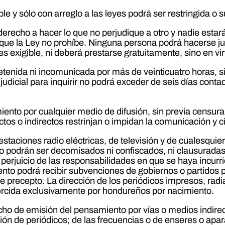
able y sólo con arreglo a las leyes podrá ser restringida
recho a hacer lo que no perjudique a otro y nadie estará
 que la Ley no prohíbe. Ninguna persona podrá hacerse just
s exigible, ni deberá prestarse gratuitamente, sino en vi
enida ni incomunicada por más de veinticuatro horas, sin
udicial para inquirir no podrá exceder de seis días con
iento por cualquier medio de difusión, sin previa censur
tos o indirectos restrinjan o impidan la comunicación y c
 estaciones radio eléctricas, de televisión y de cualesqui
 podrán ser decomisados ni confiscados, ni clausuradas 
in perjuicio de las responsabilidades en que se haya incur
to podrá recibir subvenciones de gobiernos o partidos po
 precepto. La dirección de los periódicos impresos, radial
ejercida exclusivamente por hondureños por nacimiento.
cho de emisión del pensamiento por vías o medios indirec
sión de periódicos; de las frecuencias o de enseres o apar