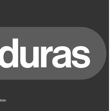
uras
.