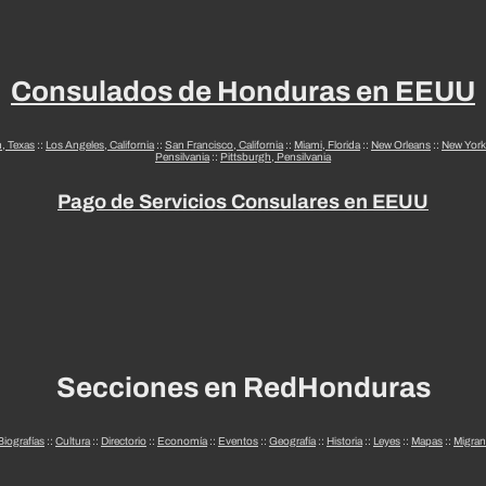
Consulados de Honduras en EEUU
n, Texas
::
Los Angeles, California
::
San Francisco, California
::
Miami, Florida
::
New Orleans
::
New York
Pensilvania
::
Pittsburgh, Pensilvania
Pago de Servicios Consulares en EEUU
Secciones en RedHonduras
Biografías
::
Cultura
::
Directorio
::
Economía
::
Eventos
::
Geografía
::
Historia
::
Leyes
::
Mapas
::
Migran