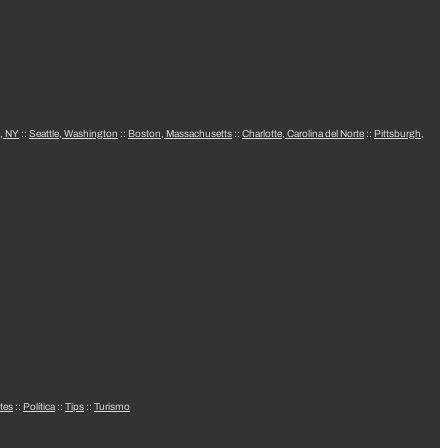
, NY
::
Seattle, Washington
::
Boston, Massachusetts
::
Charlotte, Carolina del Norte
::
Pittsburgh,
tes
::
Política
::
Tips
::
Turismo