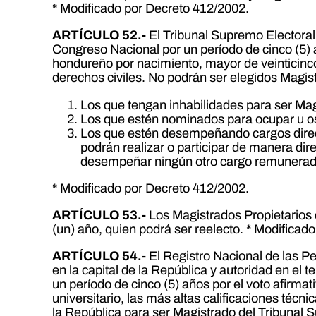
* Modificado por Decreto 412/2002.
ARTÍCULO 52.-
El Tribunal Supremo Electoral 
Congreso Nacional por un período de cinco (5) 
hondureño por nacimiento, mayor de veinticinco 
derechos civiles. No podrán ser elegidos Magis
Los que tengan inhabilidades para ser Mag
Los que estén nominados para ocupar u os
Los que estén desempeñando cargos directi
podrán realizar o participar de manera direc
desempeñar ningún otro cargo remunerado
* Modificado por Decreto 412/2002.
ARTÍCULO 53.-
Los Magistrados Propietarios d
(un) año, quien podrá ser reelecto. * Modificad
ARTÍCULO 54.-
El Registro Nacional de las P
en la capital de la República y autoridad en el 
un período de cinco (5) años por el voto afirmat
universitario, las más altas calificaciones técn
la República para ser Magistrado del Tribunal 