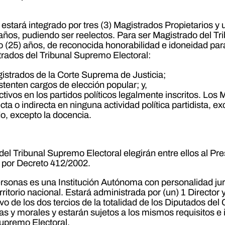
estará integrado por tres (3) Magistrados Propietarios y 
años, pudiendo ser reelectos. Para ser Magistrado del Tr
(25) años, de reconocida honorabilidad e idoneidad para e
trados del Tribunal Supremo Electoral:
istrados de la Corte Suprema de Justicia;
tenten cargos de elección popular; y,
vos en los partidos políticos legalmente inscritos. Los 
ta o indirecta en ninguna actividad política partidista, exc
, excepto la docencia.
el Tribunal Supremo Electoral elegirán entre ellos al Pre
o por Decreto 412/2002.
ersonas es una Institución Autónoma con personalidad jurí
territorio nacional. Estará administrada por (un) 1 Directo
ivo de los dos tercios de la totalidad de los Diputados de
icas y morales y estarán sujetos a los mismos requisitos e
Supremo Electoral.