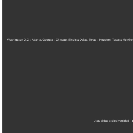
Washington D.C
::
Atlanta, Georgia
::
Chicago, Illinois
::
Dallas, Texas
::
Houston, Texas
::
Mc Alle
Actualidad
::
Biodiversidad
::