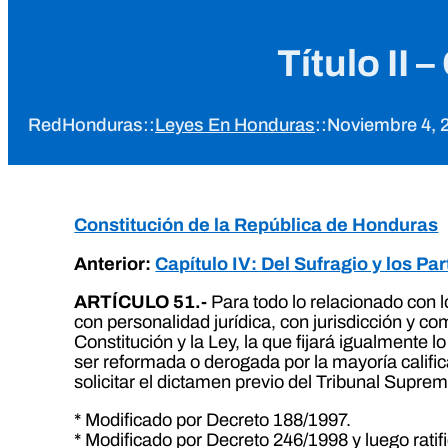
Título II 
RedHonduras
::
Leyes En Honduras
::
Noviembre 4, 
Constitución de la República de Honduras
Anterior:
Capítulo IV: Del Sufragio y los Par
ARTÍCULO 51.-
Para todo lo relacionado con 
con personalidad jurídica, con jurisdicción y c
Constitución y la Ley, la que fijará igualmente 
ser reformada o derogada por la mayoría calific
solicitar el dictamen previo del Tribunal Suprem
* Modificado por Decreto 188/1997.
* Modificado por Decreto 246/1998 y luego rati