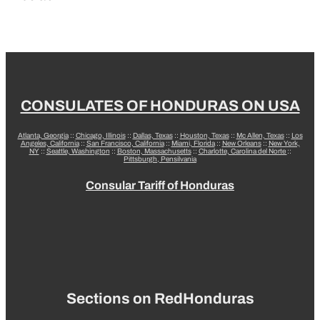
CONSULATES OF HONDURAS ON USA
Atlanta, Georgia
::
Chicago, Illinois
::
Dallas, Texas
::
Houston, Texas
::
Mc Allen, Texas
::
Los
Angeles, California
::
San Francisco, California
::
Miami, Florida
::
New Orleans
::
New York,
NY
::
Seattle, Washington
::
Boston, Massachusetts
::
Charlotte, Carolina del Norte
::
Pittsburgh, Pensilvania
Consular Tariff of Honduras
Sections on RedHonduras